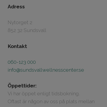
Adress
Nytorget 2
852 32 Sundsvall
Kontakt
060-123 000
info@sundsvallwellnesscenter.se
Öppettider:
Vi har öppet enligt tidsbokning.
​​​​​​​Oftast är någon av oss på plats mellan